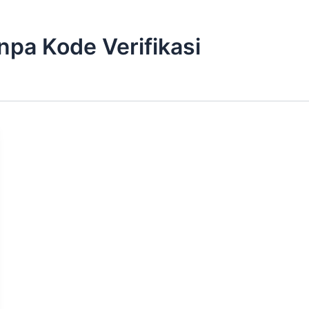
pa Kode Verifikasi