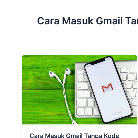
Cara Masuk Gmail Tan
Cara Masuk Gmail Tanpa Kode