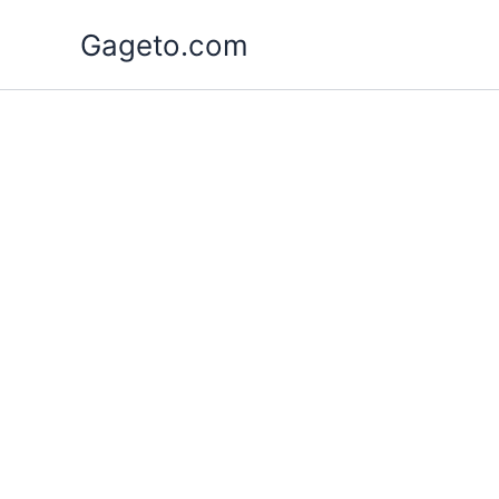
Lewati
Gageto.com
ke
konten