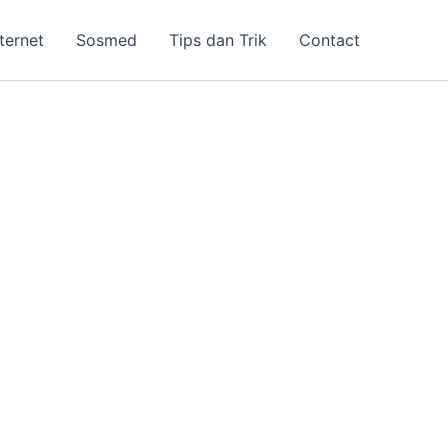
nternet
Sosmed
Tips dan Trik
Contact