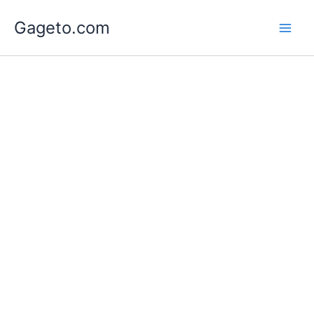
Lewati
Gageto.com
ke
konten