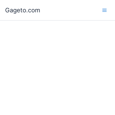
Lewati
Gageto.com
ke
konten