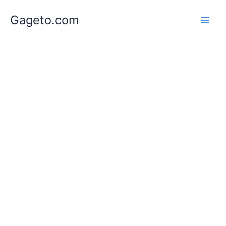
Lewati
Gageto.com
ke
konten