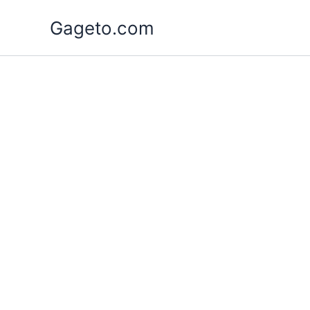
Lewati
Gageto.com
ke
konten