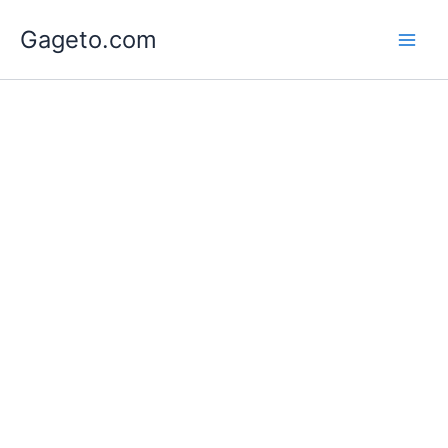
Lewati
Gageto.com
ke
konten