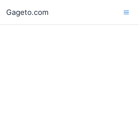
Lewati
Gageto.com
ke
konten