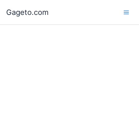
Lewati
Gageto.com
ke
konten