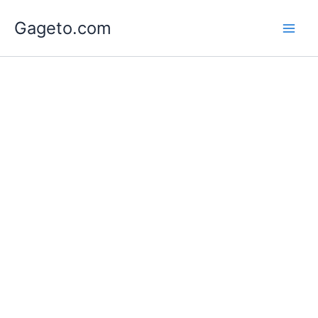
Lewati
Gageto.com
ke
konten