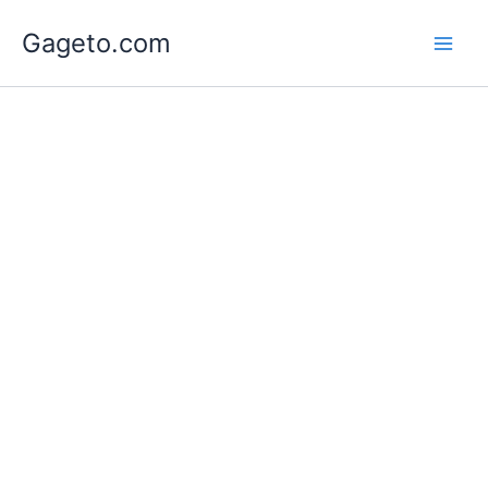
Lewati
Gageto.com
ke
konten