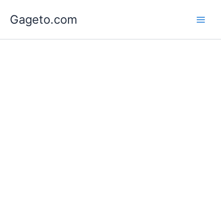
Lewati
Gageto.com
ke
konten