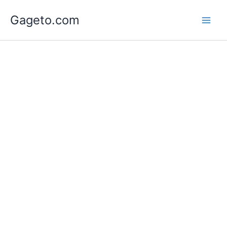
Lewati
Gageto.com
ke
konten