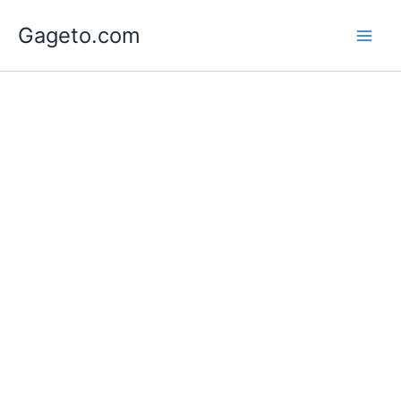
Lewati
Gageto.com
ke
konten