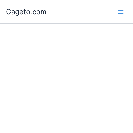
Lewati
Gageto.com
ke
konten