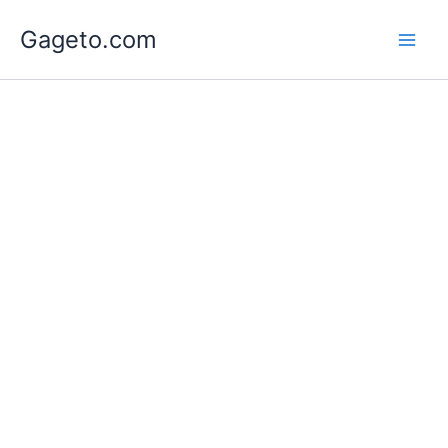
Lewati
Gageto.com
ke
konten