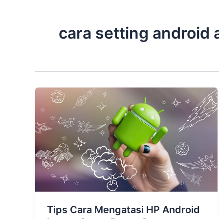
cara setting android 
Tips Cara Mengatasi HP Android