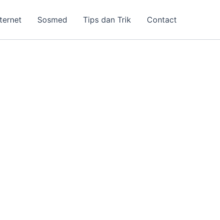
nternet
Sosmed
Tips dan Trik
Contact