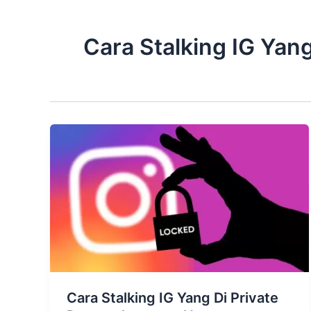
Cara Stalking IG Yan
Cara Stalking IG Yang Di Private