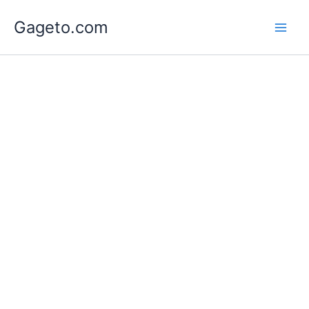
Lewati
Gageto.com
ke
konten