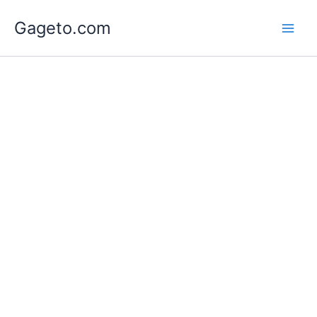
Lewati
Gageto.com
ke
konten