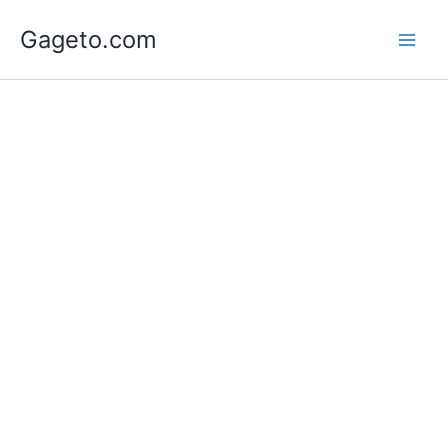
Lewati
Gageto.com
ke
konten