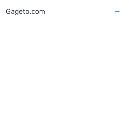
Lewati
Gageto.com
ke
konten