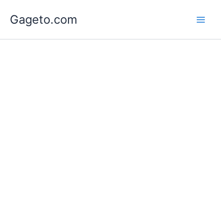
Lewati
Gageto.com
ke
konten