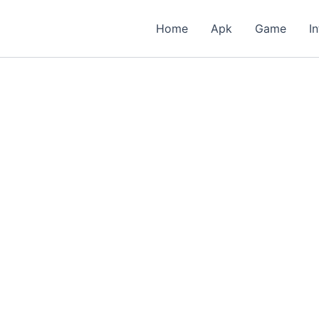
Home
Apk
Game
I