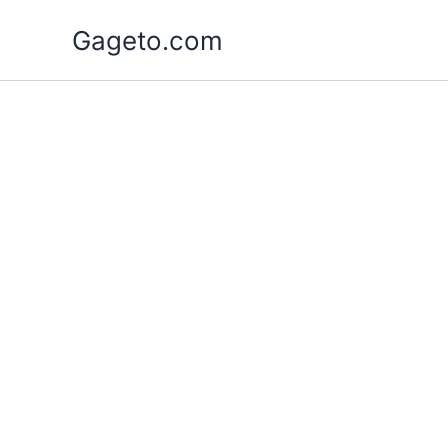
Lewati
Gageto.com
ke
konten