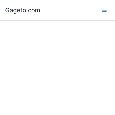
Lewati
Gageto.com
ke
konten