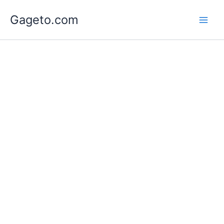
Lewati
Gageto.com
ke
konten