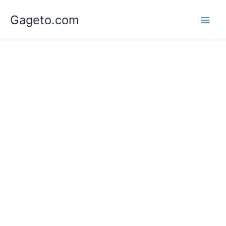
Lewati
Gageto.com
ke
konten