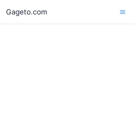
Lewati
Gageto.com
ke
konten