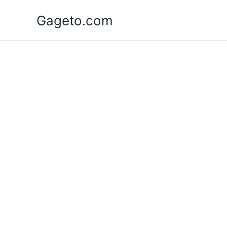
Lewati
Gageto.com
ke
konten