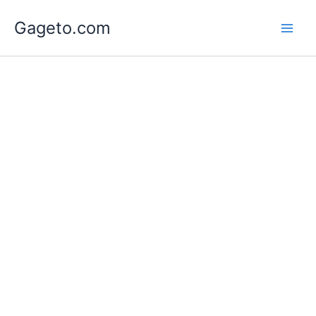
Lewati
Gageto.com
ke
konten