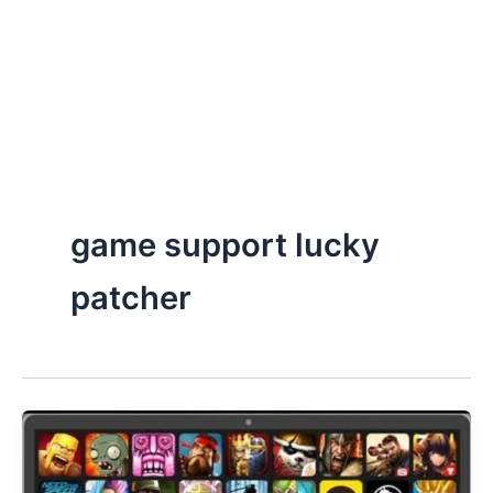
game support lucky
patcher