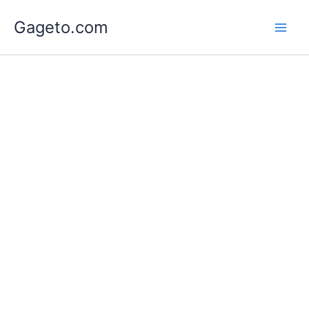
Lewati
Gageto.com
ke
konten