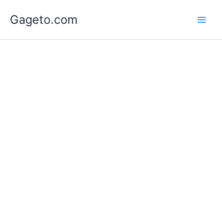
Lewati
Gageto.com
ke
konten