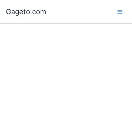
Lewati
Gageto.com
ke
konten