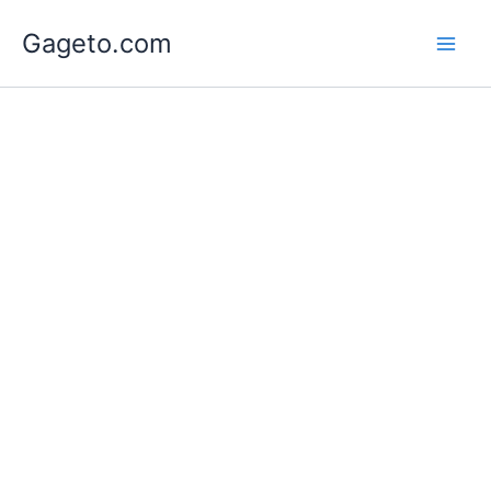
Lewati
Gageto.com
ke
konten