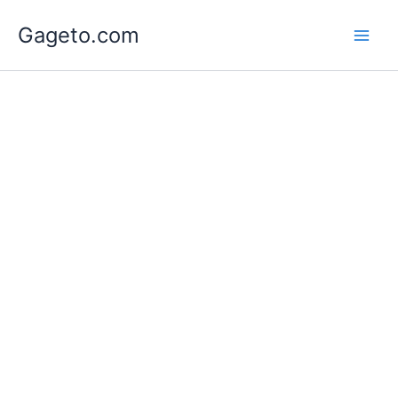
Lewati
Gageto.com
ke
konten