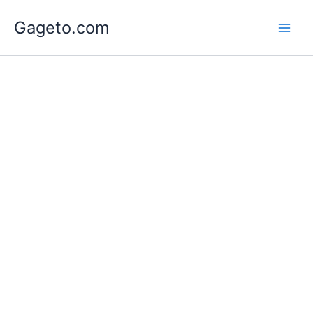
Lewati
Gageto.com
ke
konten