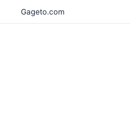
Lewati
Gageto.com
ke
konten