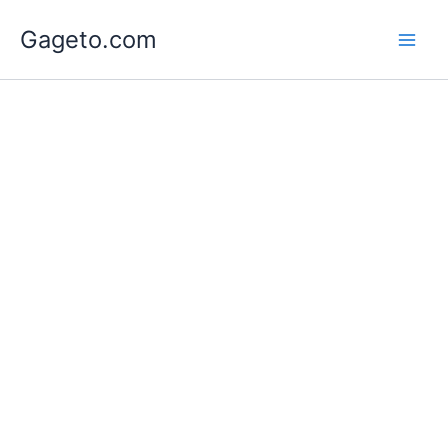
Lewati
Gageto.com
ke
konten