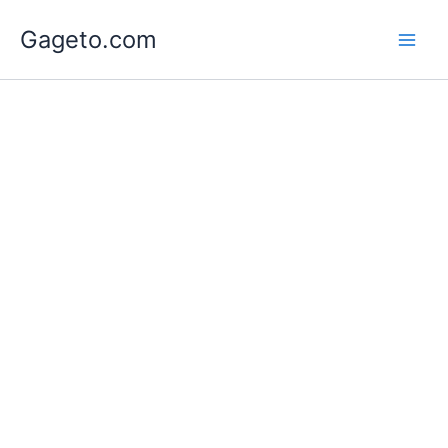
Lewati
Gageto.com
ke
konten