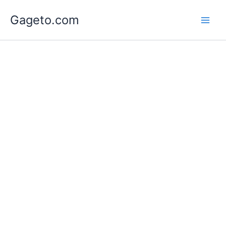
Lewati
Gageto.com
ke
konten