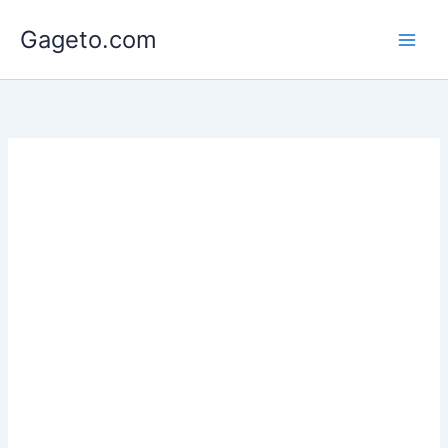
Lewati
Gageto.com
ke
konten