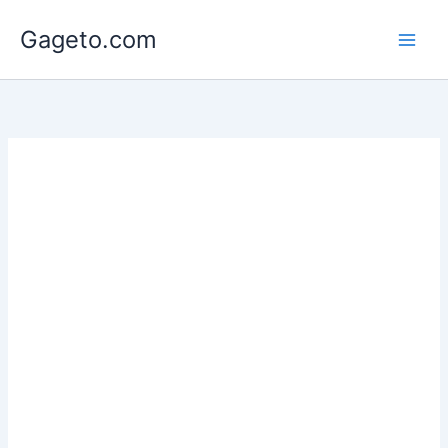
Lewati
Gageto.com
ke
konten