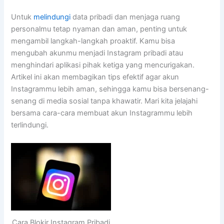
Untuk
melindungi
data pribadi dan menjaga ruang
personalmu tetap nyaman dan aman, penting untuk
mengambil langkah-langkah proaktif. Kamu bisa
mengubah akunmu menjadi Instagram pribadi atau
menghindari aplikasi pihak ketiga yang mencurigakan.
Artikel ini akan membagikan tips efektif agar akun
Instagrammu lebih aman, sehingga kamu bisa bersenang-
senang di media sosial tanpa khawatir. Mari kita jelajahi
bersama cara-cara membuat akun Instagrammu lebih
terlindungi.
Cara Blokir Instagram Pribadi