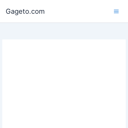
Lewati
Gageto.com
ke
konten