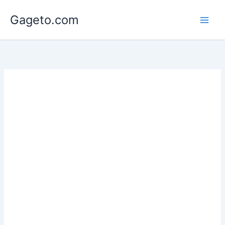
Lewati
Gageto.com
ke
konten