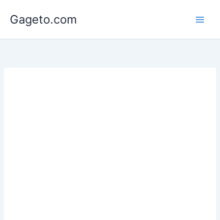
Lewati
Gageto.com
ke
konten