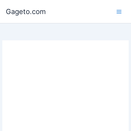
Lewati
Gageto.com
ke
konten