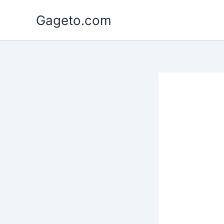
Lewati
Gageto.com
ke
konten