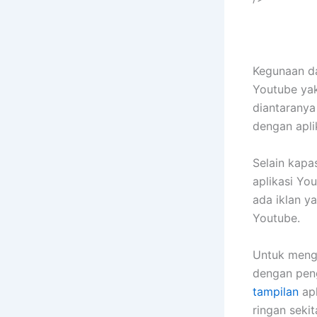
Kegunaan da
Youtube yak
diantaranya
dengan apli
Selain kapas
aplikasi You
ada iklan y
Youtube.
Untuk mengg
dengan pen
tampilan
apl
ringan seki