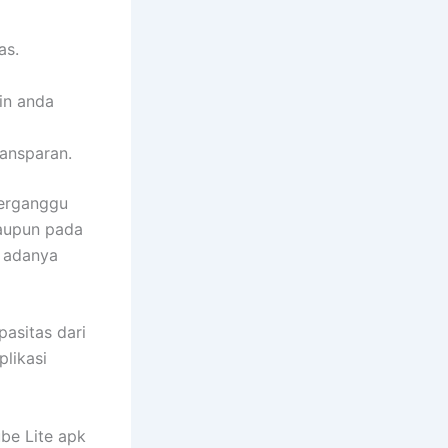
as.
in anda
ransparan.
terganggu
taupun pada
a adanya
pasitas dari
plikasi
be Lite apk