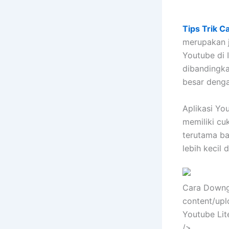
Tips Trik 
merupakan j
Youtube di 
dibandingka
besar deng
Aplikasi Yo
memiliki cu
terutama bag
lebih kecil
Cara Downg
content/up
Youtube Lit
/>