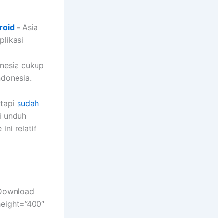
roid
–
Asia
likasi
onesia cukup
donesia.
etapi
sudah
i unduh
ni relatif
”Download
height=”400″