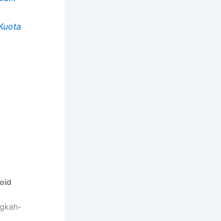
Kuota
oid
ngkah-