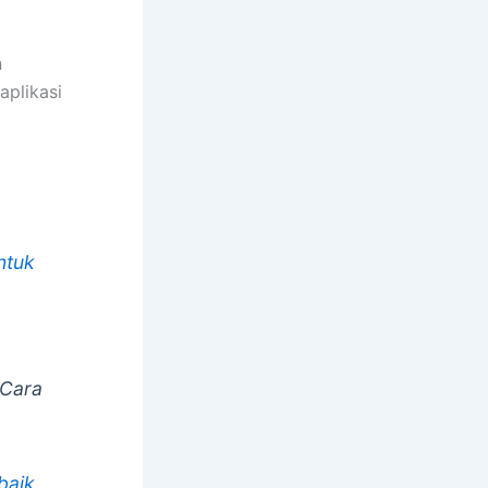
n
aplikasi
ntuk
>Cara
baik