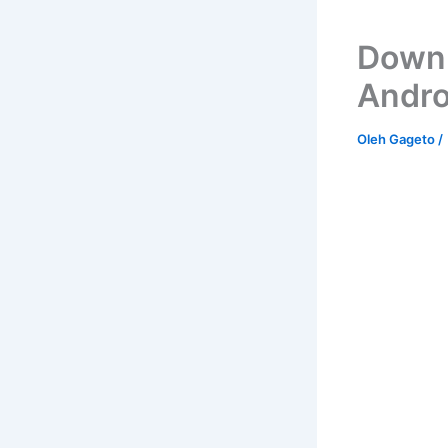
Downl
Andro
Oleh
Gageto
/