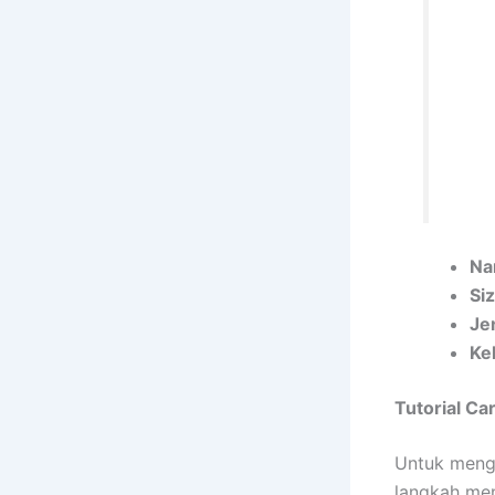
Na
Si
Je
Ke
Tutorial Ca
Untuk mengg
langkah men