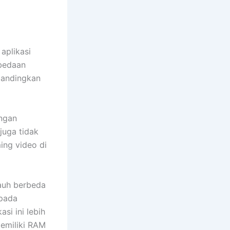
aplikasi
rbedaan
ibandingkan
engan
juga tidak
ing video di
jauh berbeda
pada
si ini lebih
memiliki RAM