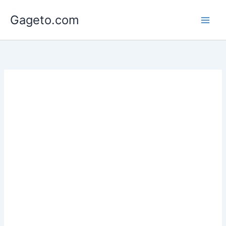
Lewati
Gageto.com
ke
konten