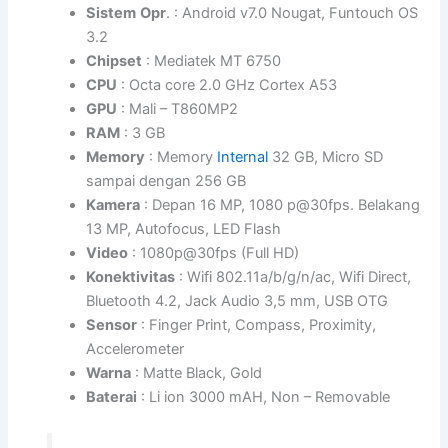
Sistem
Opr
. : Android v7.0 Nougat, Funtouch OS
3.2
Chipset
: Mediatek MT 6750
CPU
: Octa core 2.0 GHz Cortex A53
GPU
: Mali – T860MP2
RAM
: 3 GB
Memory
: Memory
Internal
32 GB, Micro SD
sampai dengan 256 GB
Kamera
: Depan 16 MP, 1080 p@30fps. Belakang
13 MP, Autofocus, LED Flash
Video
: 1080p@30fps (Full HD)
Konektivitas
: Wifi 802.11a/b/g/n/ac, Wifi Direct,
Bluetooth 4.2, Jack Audio 3,5 mm, USB OTG
Sensor
: Finger Print, Compass, Proximity,
Accelerometer
Warna
: Matte Black, Gold
Baterai
: Li ion 3000 mAH, Non – Removable