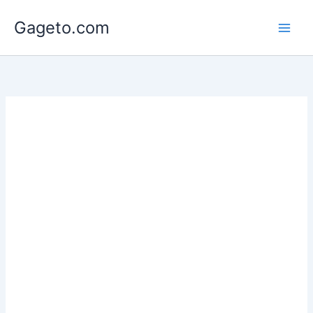
Lewati
Gageto.com
ke
konten