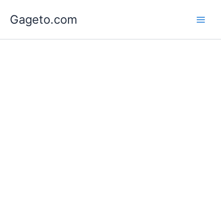
Lewati
Gageto.com
ke
konten